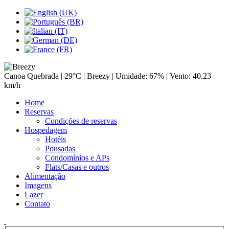
Canoa Quebrada |
29°C
| Breezy | Umidade: 67% | Vento: 40.23
km/h
Home
Reservas
Condições de reservas
Hospedagem
Hotéis
Pousadas
Condomínios e APs
Flats/Casas e outros
Alimentação
Imagens
Lazer
Contato