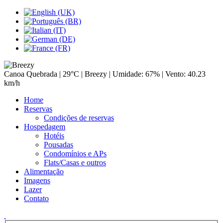
Canoa Quebrada |
29°C
| Breezy | Umidade: 67% | Vento: 40.23
km/h
Home
Reservas
Condições de reservas
Hospedagem
Hotéis
Pousadas
Condomínios e APs
Flats/Casas e outros
Alimentação
Imagens
Lazer
Contato