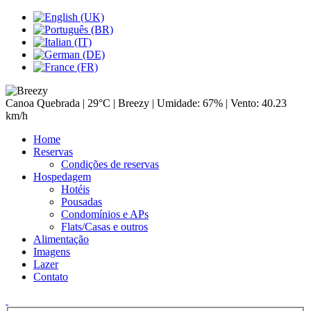
Canoa Quebrada |
29°C
| Breezy | Umidade: 67% | Vento: 40.23
km/h
Home
Reservas
Condições de reservas
Hospedagem
Hotéis
Pousadas
Condomínios e APs
Flats/Casas e outros
Alimentação
Imagens
Lazer
Contato