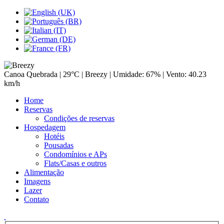
Canoa Quebrada |
29°C
| Breezy | Umidade: 67% | Vento: 40.23
km/h
Home
Reservas
Condições de reservas
Hospedagem
Hotéis
Pousadas
Condomínios e APs
Flats/Casas e outros
Alimentação
Imagens
Lazer
Contato