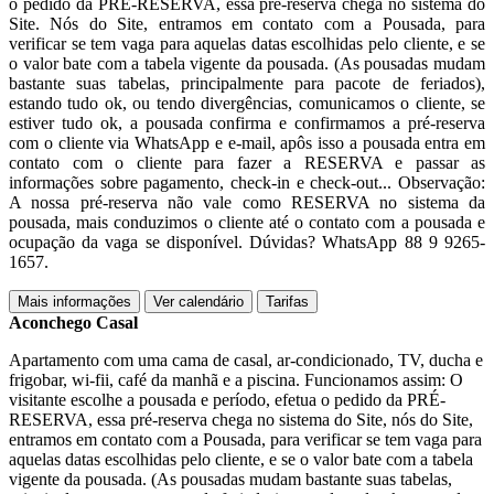
o pedido da PRÉ-RESERVA, essa pré-reserva chega no sistema do
Site. Nós do Site, entramos em contato com a Pousada, para
verificar se tem vaga para aquelas datas escolhidas pelo cliente, e se
o valor bate com a tabela vigente da pousada. (As pousadas mudam
bastante suas tabelas, principalmente para pacote de feriados),
estando tudo ok, ou tendo divergências, comunicamos o cliente, se
estiver tudo ok, a pousada confirma e confirmamos a pré-reserva
com o cliente via WhatsApp e e-mail, apôs isso a pousada entra em
contato com o cliente para fazer a RESERVA e passar as
informações sobre pagamento, check-in e check-out... Observação:
A nossa pré-reserva não vale como RESERVA no sistema da
pousada, mais conduzimos o cliente até o contato com a pousada e
ocupação da vaga se disponível. Dúvidas? WhatsApp 88 9 9265-
1657.
Mais informações
Ver calendário
Tarifas
Aconchego Casal
Apartamento com uma cama de casal, ar-condicionado, TV, ducha e
frigobar, wi-fii, café da manhã e a piscina. Funcionamos assim: O
visitante escolhe a pousada e período, efetua o pedido da PRÉ-
RESERVA, essa pré-reserva chega no sistema do Site, nós do Site,
entramos em contato com a Pousada, para verificar se tem vaga para
aquelas datas escolhidas pelo cliente, e se o valor bate com a tabela
vigente da pousada. (As pousadas mudam bastante suas tabelas,