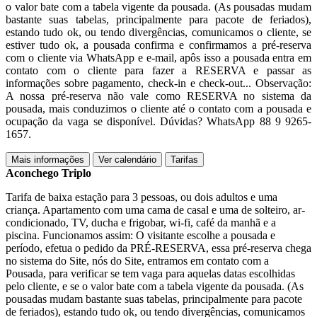
o valor bate com a tabela vigente da pousada. (As pousadas mudam
bastante suas tabelas, principalmente para pacote de feriados),
estando tudo ok, ou tendo divergências, comunicamos o cliente, se
estiver tudo ok, a pousada confirma e confirmamos a pré-reserva
com o cliente via WhatsApp e e-mail, apôs isso a pousada entra em
contato com o cliente para fazer a RESERVA e passar as
informações sobre pagamento, check-in e check-out... Observação:
A nossa pré-reserva não vale como RESERVA no sistema da
pousada, mais conduzimos o cliente até o contato com a pousada e
ocupação da vaga se disponível. Dúvidas? WhatsApp 88 9 9265-
1657.
Mais informações
Ver calendário
Tarifas
Aconchego Triplo
Tarifa de baixa estação para 3 pessoas, ou dois adultos e uma
criança. Apartamento com uma cama de casal e uma de solteiro, ar-
condicionado, TV, ducha e frigobar, wi-fi, café da manhã e a
piscina. Funcionamos assim: O visitante escolhe a pousada e
período, efetua o pedido da PRÉ-RESERVA, essa pré-reserva chega
no sistema do Site, nós do Site, entramos em contato com a
Pousada, para verificar se tem vaga para aquelas datas escolhidas
pelo cliente, e se o valor bate com a tabela vigente da pousada. (As
pousadas mudam bastante suas tabelas, principalmente para pacote
de feriados), estando tudo ok, ou tendo divergências, comunicamos