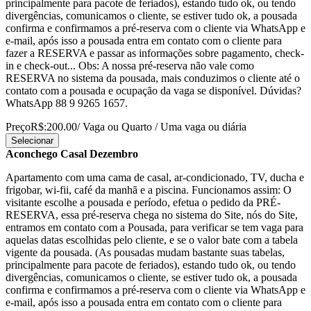
principalmente para pacote de feriados), estando tudo ok, ou tendo
divergências, comunicamos o cliente, se estiver tudo ok, a pousada
confirma e confirmamos a pré-reserva com o cliente via WhatsApp e
e-mail, após isso a pousada entra em contato com o cliente para
fazer a RESERVA e passar as informações sobre pagamento, check-
in e check-out... Obs: A nossa pré-reserva não vale como
RESERVA no sistema da pousada, mais conduzimos o cliente até o
contato com a pousada e ocupação da vaga se disponível. Dúvidas?
WhatsApp 88 9 9265 1657.
Preço
R$:200.00
/ Vaga ou Quarto / Uma vaga ou diária
Selecionar
Aconchego Casal Dezembro
Apartamento com uma cama de casal, ar-condicionado, TV, ducha e
frigobar, wi-fii, café da manhã e a piscina. Funcionamos assim: O
visitante escolhe a pousada e período, efetua o pedido da PRÉ-
RESERVA, essa pré-reserva chega no sistema do Site, nós do Site,
entramos em contato com a Pousada, para verificar se tem vaga para
aquelas datas escolhidas pelo cliente, e se o valor bate com a tabela
vigente da pousada. (As pousadas mudam bastante suas tabelas,
principalmente para pacote de feriados), estando tudo ok, ou tendo
divergências, comunicamos o cliente, se estiver tudo ok, a pousada
confirma e confirmamos a pré-reserva com o cliente via WhatsApp e
e-mail, após isso a pousada entra em contato com o cliente para