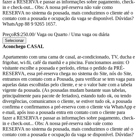
fazer a RESERVA e passar as informações sobre pagamento, check-
in e check-out... Obs: A nossa pré-reserva não vale como
RESERVA no sistema da pousada, mais conduzimos o cliente até o
contato com a pousada e ocupação da vaga se disponível. Dúvidas?
WhatsApp 88 9 9265 1657.
Preço
R$:250.00
/ Vaga ou Quarto / Uma vaga ou diária
Selecionar
Aconchego CASAL
Apartamento com uma cama de casal, ar-condicionado, TV, ducha e
frigobar, wi-fii, café da manhã e a piscina. Funcionamos assim: O
visitante escolhe a pousada e período, efetua o pedido da PRÉ-
RESERVA, essa pré-reserva chega no sistema do Site, nós do Site,
entramos em contato com a Pousada, para verificar se tem vaga para
aquelas datas escolhidas pelo cliente, e se o valor bate com a tabela
vigente da pousada. (As pousadas mudam bastante suas tabelas,
principalmente para pacote de feriados), estando tudo ok, ou tendo
divergências, comunicamos o cliente, se estiver tudo ok, a pousada
confirma e confirmamos a pré-reserva com o cliente via WhatsApp e
e-mail, após isso a pousada entra em contato com o cliente para
fazer a RESERVA e passar as informações sobre pagamento, check-
in e check-out... Obs: A nossa pré-reserva não vale como
RESERVA no sistema da pousada, mais conduzimos o cliente até o
contato com a pousada e ocupação da vaga se disponível. Dúvidas?