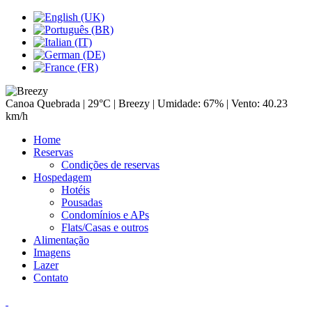
Canoa Quebrada |
29°C
| Breezy | Umidade: 67% | Vento: 40.23
km/h
Home
Reservas
Condições de reservas
Hospedagem
Hotéis
Pousadas
Condomínios e APs
Flats/Casas e outros
Alimentação
Imagens
Lazer
Contato