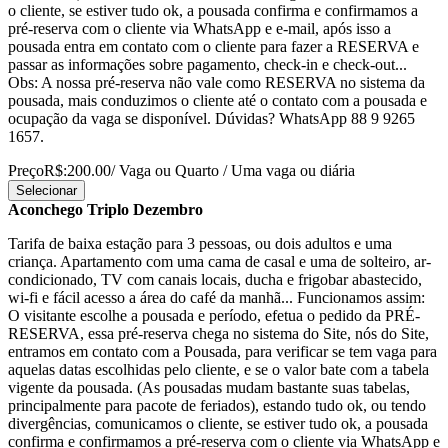
o cliente, se estiver tudo ok, a pousada confirma e confirmamos a
pré-reserva com o cliente via WhatsApp e e-mail, após isso a
pousada entra em contato com o cliente para fazer a RESERVA e
passar as informações sobre pagamento, check-in e check-out...
Obs: A nossa pré-reserva não vale como RESERVA no sistema da
pousada, mais conduzimos o cliente até o contato com a pousada e
ocupação da vaga se disponível. Dúvidas? WhatsApp 88 9 9265
1657.
Preço
R$:200.00
/ Vaga ou Quarto / Uma vaga ou diária
Selecionar
Aconchego Triplo Dezembro
Tarifa de baixa estação para 3 pessoas, ou dois adultos e uma
criança. Apartamento com uma cama de casal e uma de solteiro, ar-
condicionado, TV com canais locais, ducha e frigobar abastecido,
wi-fi e fácil acesso a área do café da manhã... Funcionamos assim:
O visitante escolhe a pousada e período, efetua o pedido da PRÉ-
RESERVA, essa pré-reserva chega no sistema do Site, nós do Site,
entramos em contato com a Pousada, para verificar se tem vaga para
aquelas datas escolhidas pelo cliente, e se o valor bate com a tabela
vigente da pousada. (As pousadas mudam bastante suas tabelas,
principalmente para pacote de feriados), estando tudo ok, ou tendo
divergências, comunicamos o cliente, se estiver tudo ok, a pousada
confirma e confirmamos a pré-reserva com o cliente via WhatsApp e