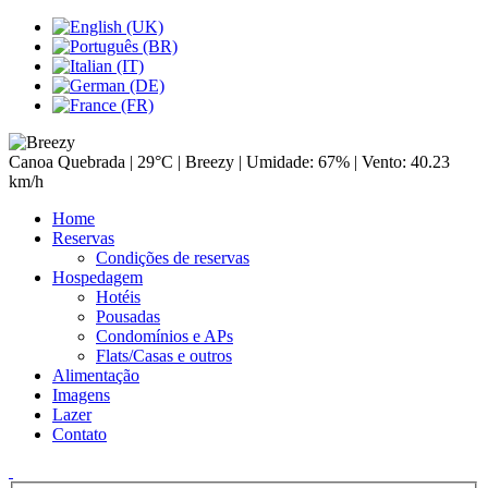
Canoa Quebrada |
29°C
| Breezy | Umidade: 67% | Vento: 40.23
km/h
Home
Reservas
Condições de reservas
Hospedagem
Hotéis
Pousadas
Condomínios e APs
Flats/Casas e outros
Alimentação
Imagens
Lazer
Contato