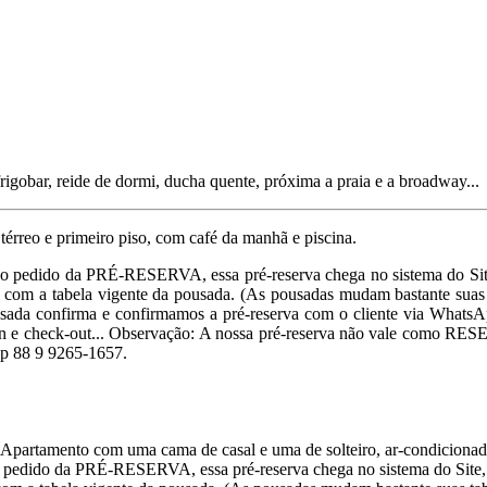
rigobar, reide de dormi, ducha quente, próxima a praia e a broadway...
reo e primeiro piso, com café da manhã e piscina.
 o pedido da PRÉ-RESERVA, essa pré-reserva chega no sistema do Site
te com a tabela vigente da pousada. (As pousadas mudam bastante suas 
ousada confirma e confirmamos a pré-reserva com o cliente via WhatsAp
 e check-out... Observação: A nossa pré-reserva não vale como RESE
pp 88 9 9265-1657.
. Apartamento com uma cama de casal e uma de solteiro, ar-condicionado
o pedido da PRÉ-RESERVA, essa pré-reserva chega no sistema do Site, 