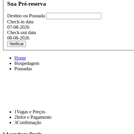
Sua Pré-reserva
Destino ou Pousada
Check-in data
07-08-2026
Check-out data
08-08-2026
Verificar
Home
Hospedagem
Pousadas
1
Vagas e Preços
2
Infor e Pagamento
3
Confirmação