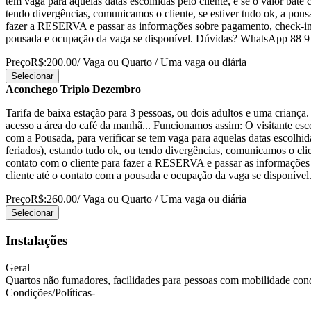
tem vaga para aquelas datas escolhidas pelo cliente, e se o valor bat
tendo divergências, comunicamos o cliente, se estiver tudo ok, a pou
fazer a RESERVA e passar as informações sobre pagamento, check-in
pousada e ocupação da vaga se disponível. Dúvidas? WhatsApp 88 9
Preço
R$:200.00
/ Vaga ou Quarto / Uma vaga ou diária
Selecionar
Aconchego Triplo Dezembro
Tarifa de baixa estação para 3 pessoas, ou dois adultos e uma criança
acesso a área do café da manhã... Funcionamos assim: O visitante es
com a Pousada, para verificar se tem vaga para aquelas datas escolhid
feriados), estando tudo ok, ou tendo divergências, comunicamos o cli
contato com o cliente para fazer a RESERVA e passar as informaçõe
cliente até o contato com a pousada e ocupação da vaga se disponív
Preço
R$:260.00
/ Vaga ou Quarto / Uma vaga ou diária
Selecionar
Instalações
Geral
Quartos não fumadores, facilidades para pessoas com mobilidade condi
Condições/Políticas-