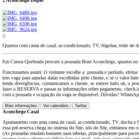
2
Aconchego Duplo
‹
›
Quartos com cama de casal, ar-condicionado, TV, frigobar, reide de d
Em Canoa Quebrada procure a pousada Bom Aconchego, quartos no tér
Funcionamos assim: O visitante escolhe a pousada e período, efetua
tem vaga para aquelas datas escolhidas pelo cliente, e se o valor ba
tendo divergências, comunicamos o cliente, se estiver tudo ok, a p
fazer a RESERVA e passar as informações sobre pagamento, check-in
com a pousada e ocupação da vaga se disponível. Dúvidas? WhatsA
Mais informações
Ver calendário
Tarifas
Aconchego Casal
Apartamento com uma cama de casal, ar-condicionado, TV, ducha e fr
essa pré-reserva chega no sistema do Site, nós do Site, entramos em co
(As pousadas mudam bastante suas tabelas, principalmente para pacote
reserva com o cliente via WhatsApp e e-mail, após isso a pousada en