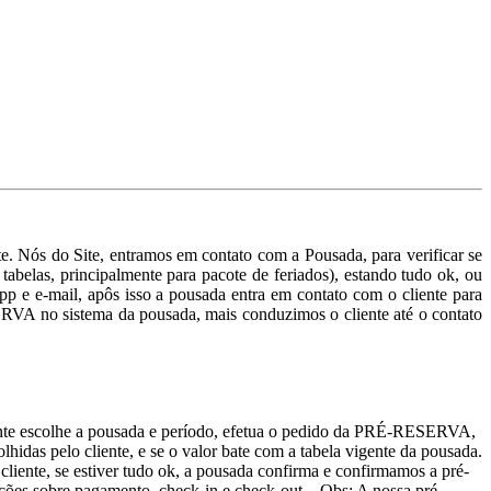
. Nós do Site, entramos em contato com a Pousada, para verificar se
tabelas, principalmente para pacote de feriados), estando tudo ok, ou
p e e-mail, apôs isso a pousada entra em contato com o cliente para
RVA no sistema da pousada, mais conduzimos o cliente até o contato
tante escolhe a pousada e período, efetua o pedido da PRÉ-RESERVA,
lhidas pelo cliente, e se o valor bate com a tabela vigente da pousada.
liente, se estiver tudo ok, a pousada confirma e confirmamos a pré-
ções sobre pagamento, check-in e check-out... Obs: A nossa pré-