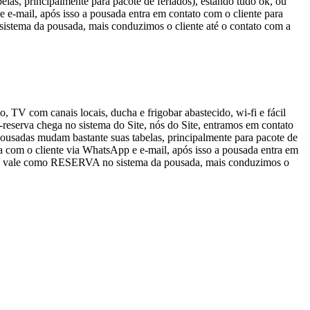
elas, principalmente para pacote de feriados), estando tudo ok, ou
 e-mail, após isso a pousada entra em contato com o cliente para
stema da pousada, mais conduzimos o cliente até o contato com a
, TV com canais locais, ducha e frigobar abastecido, wi-fi e fácil
eserva chega no sistema do Site, nós do Site, entramos em contato
 pousadas mudam bastante suas tabelas, principalmente para pacote de
va com o cliente via WhatsApp e e-mail, após isso a pousada entra em
 não vale como RESERVA no sistema da pousada, mais conduzimos o