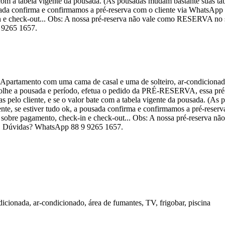
e com a tabela vigente da pousada. (As pousadas mudam bastante suas tab
sada confirma e confirmamos a pré-reserva com o cliente via WhatsApp e
 e check-out... Obs: A nossa pré-reserva não vale como RESERVA no si
 9265 1657.
. Apartamento com uma cama de casal e uma de solteiro, ar-condicionado
colhe a pousada e período, efetua o pedido da PRÉ-RESERVA, essa pré-r
as pelo cliente, e se o valor bate com a tabela vigente da pousada. (As
ente, se estiver tudo ok, a pousada confirma e confirmamos a pré-reser
s sobre pagamento, check-in e check-out... Obs: A nossa pré-reserva
el. Dúvidas? WhatsApp 88 9 9265 1657.
cionada, ar-condicionado, área de fumantes, TV, frigobar, piscina