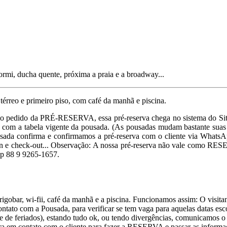
ormi, ducha quente, próxima a praia e a broadway...
reo e primeiro piso, com café da manhã e piscina.
 o pedido da PRÉ-RESERVA, essa pré-reserva chega no sistema do Site
te com a tabela vigente da pousada. (As pousadas mudam bastante suas 
ousada confirma e confirmamos a pré-reserva com o cliente via WhatsAp
 e check-out... Observação: A nossa pré-reserva não vale como RESE
pp 88 9 9265-1657.
igobar, wi-fii, café da manhã e a piscina. Funcionamos assim: O visi
ntato com a Pousada, para verificar se tem vaga para aquelas datas esco
 de feriados), estando tudo ok, ou tendo divergências, comunicamos o c
tra em contato com o cliente para fazer a RESERVA e passar as informa