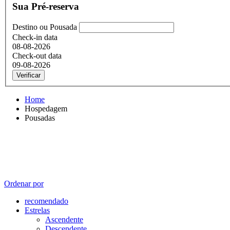
Sua Pré-reserva
Destino ou Pousada
Check-in data
08-08-2026
Check-out data
09-08-2026
Verificar
Home
Hospedagem
Pousadas
Ordenar por
recomendado
Estrelas
Ascendente
Descendente