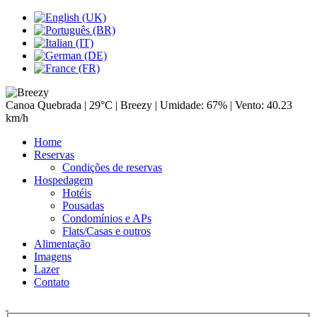
Canoa Quebrada |
29°C
| Breezy | Umidade: 67% | Vento: 40.23
km/h
Home
Reservas
Condições de reservas
Hospedagem
Hotéis
Pousadas
Condomínios e APs
Flats/Casas e outros
Alimentação
Imagens
Lazer
Contato