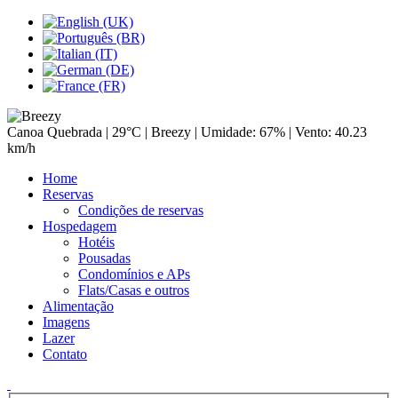
Canoa Quebrada |
29°C
| Breezy | Umidade: 67% | Vento: 40.23
km/h
Home
Reservas
Condições de reservas
Hospedagem
Hotéis
Pousadas
Condomínios e APs
Flats/Casas e outros
Alimentação
Imagens
Lazer
Contato